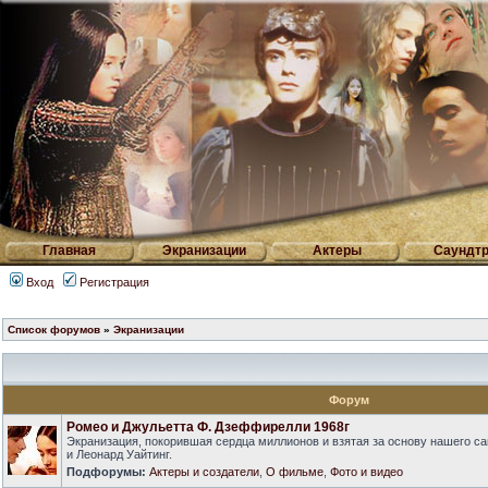
Главная
Экранизации
Актеры
Саундтр
Вход
Регистрация
Список форумов
»
Экранизации
Форум
Ромео и Джульетта Ф. Дзеффирелли 1968г
Экранизация, покорившая сердца миллионов и взятая за основу нашего са
и Леонард Уайтинг.
Подфорумы:
Актеры и создатели
,
О фильме
,
Фото и видео