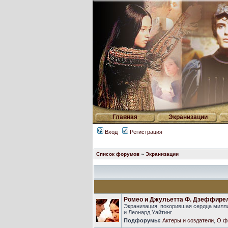
Главная
Экранизации
Вход
Регистрация
Список форумов
»
Экранизации
Ромео и Джульетта Ф. Дзеффире
Экранизация, покорившая сердца милли
и Леонард Уайтинг.
Подфорумы:
Актеры и создатели
,
О ф