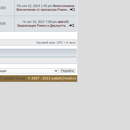
Пн сен 22, 2014 1:40 pm
Вильгельмина
253
Впечатление от просмотра Ромео...
Чт окт 19, 2017 7:08 pm
aleks55
626
Экранизация Ромео и Джульетта ...
Часовой пояс: UTC + 4 часа
007 phpBB Group
© 2007 - 2013 yulia6@mail.ru