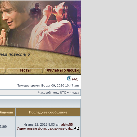
 чем повесть о
"
Тесты
Фильмы о любви
FAQ
Текущее время: Вс авг 09, 2026 10:47 am
Часовой пояс: UTC + 4 часа
бщения
Последнее сообщение
Чт янв 22, 2015 9:03 am
aleks55
1199
Ищем новые фото, связанные с ф...