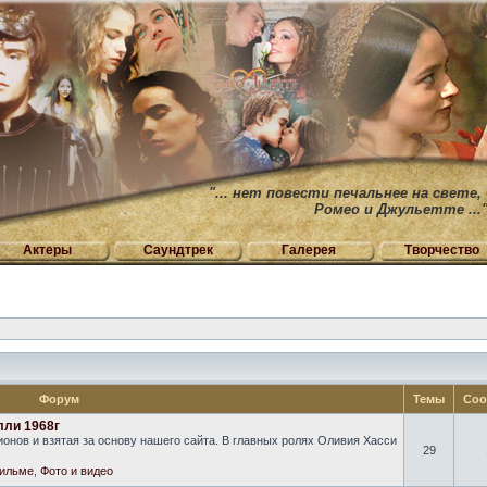
"... нет повести печальнее на свете,
Ромео и Джульетте ...
Актеры
Саундтрек
Галерея
Творчество
Форум
Темы
Соо
лли 1968г
онов и взятая за основу нашего сайта. В главных ролях Оливия Хасси
29
ильме
,
Фото и видео