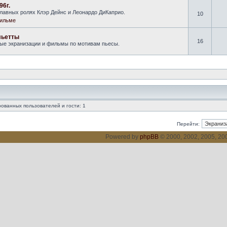
96г.
лавных ролях Клэр Дейнс и Леонардо ДиКаприо.
10
ильме
льетты
16
ные экранизации и фильмы по мотивам пьесы.
ованных пользователей и гости: 1
Перейти:
Powered by
phpBB
© 2000, 2002, 2005, 2