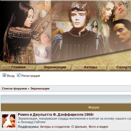
Главная
Экранизации
Актеры
Саундтр
Вход
Регистрация
Список форумов
»
Экранизации
Форум
Ромео и Джульетта Ф. Дзеффирелли 1968г
Экранизация, покорившая сердца миллионов и взятая за основу нашего са
и Леонард Уайтинг.
Подфорумы:
Актеры и создатели
,
О фильме
,
Фото и видео