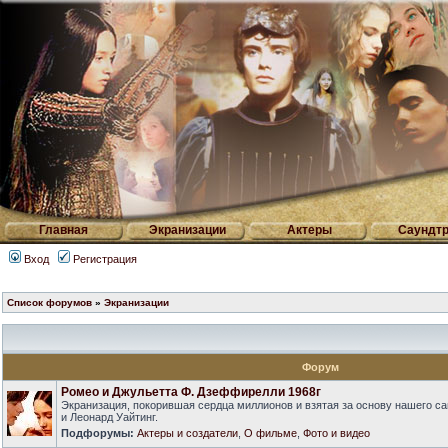
Главная
Экранизации
Актеры
Саундтр
Вход
Регистрация
Список форумов
»
Экранизации
Форум
Ромео и Джульетта Ф. Дзеффирелли 1968г
Экранизация, покорившая сердца миллионов и взятая за основу нашего са
и Леонард Уайтинг.
Подфорумы:
Актеры и создатели
,
О фильме
,
Фото и видео