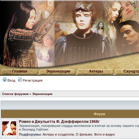
Главная
Экранизации
Актеры
Саундтр
Вход
Регистрация
Список форумов
»
Экранизации
Форум
Ромео и Джульетта Ф. Дзеффирелли 1968г
Экранизация, покорившая сердца миллионов и взятая за основу нашего са
и Леонард Уайтинг.
Подфорумы:
Актеры и создатели
,
О фильме
,
Фото и видео