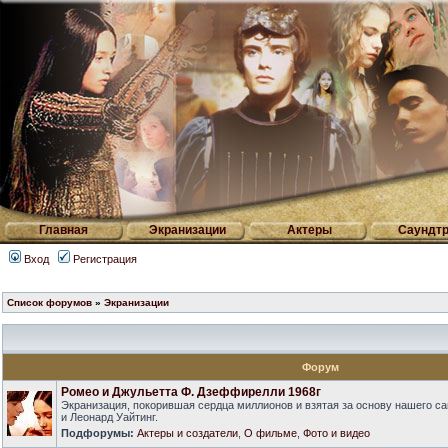
Главная
Экранизации
Актеры
Саундтр
Вход
Регистрация
Список форумов
»
Экранизации
Форум
Ромео и Джульетта Ф. Дзеффирелли 1968г
Экранизация, покорившая сердца миллионов и взятая за основу нашего са
и Леонард Уайтинг.
Подфорумы:
Актеры и создатели
,
О фильме
,
Фото и видео