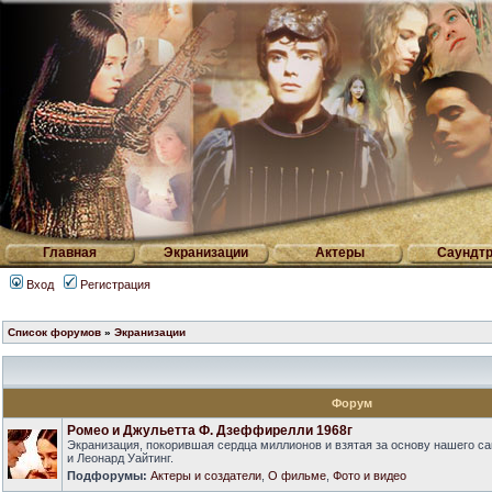
Главная
Экранизации
Актеры
Саундтр
Вход
Регистрация
Список форумов
»
Экранизации
Форум
Ромео и Джульетта Ф. Дзеффирелли 1968г
Экранизация, покорившая сердца миллионов и взятая за основу нашего са
и Леонард Уайтинг.
Подфорумы:
Актеры и создатели
,
О фильме
,
Фото и видео