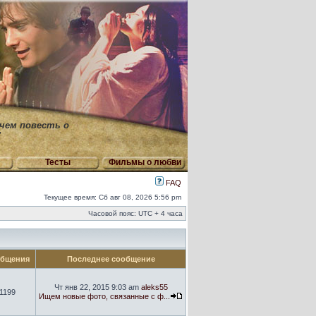
 чем повесть о
"
Тесты
Фильмы о любви
FAQ
Текущее время: Сб авг 08, 2026 5:56 pm
Часовой пояс: UTC + 4 часа
бщения
Последнее сообщение
Чт янв 22, 2015 9:03 am
aleks55
1199
Ищем новые фото, связанные с ф...