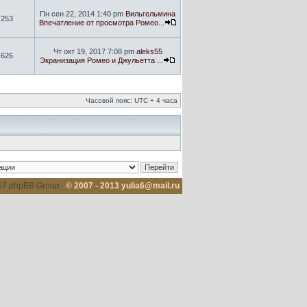
Пн сен 22, 2014 1:40 pm
Вильгельмина
253
Впечатление от просмотра Ромео...
Чт окт 19, 2017 7:08 pm
aleks55
626
Экранизация Ромео и Джульетта ...
Часовой пояс: UTC + 4 часа
007 phpBB Group
© 2007 - 2013 yulia6@mail.ru