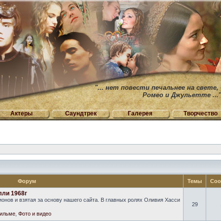
"... нет повести печальнее на свете,
Ромео и Джульетте ...
Актеры
Саундтрек
Галерея
Творчество
Форум
Темы
Соо
лли 1968г
онов и взятая за основу нашего сайта. В главных ролях Оливия Хасси
29
ильме
,
Фото и видео