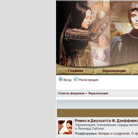
Главная
Экранизации
Вход
Регистрация
Список форумов
»
Экранизации
Ромео и Джульетта Ф. Дзеффире
Экранизация, покорившая сердца милли
и Леонард Уайтинг.
Подфорумы:
Актеры и создатели
,
О ф