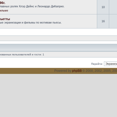
96г.
лавных ролях Клэр Дейнс и Леонардо ДиКаприо.
10
ильме
льетты
16
ные экранизации и фильмы по мотивам пьесы.
ованных пользователей и гости: 1
Перейти:
Powered by
phpBB
© 2000, 2002, 2005, 2