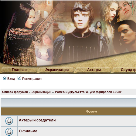
Главная
Экранизации
Актеры
Саундтр
Вход
Регистрация
Список форумов
»
Экранизации
»
Ромео и Джульетта Ф. Дзеффирелли 1968г
Форум
Актеры и создатели
О фильме