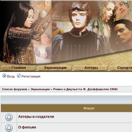
Главная
Экранизации
Актеры
Саундтр
Вход
Регистрация
Список форумов
»
Экранизации
»
Ромео и Джульетта Ф. Дзеффирелли 1968г
Форум
Актеры и создатели
О фильме