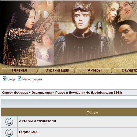
Главная
Экранизации
Актеры
Саундтр
Вход
Регистрация
Список форумов
»
Экранизации
»
Ромео и Джульетта Ф. Дзеффирелли 1968г
Форум
Актеры и создатели
О фильме