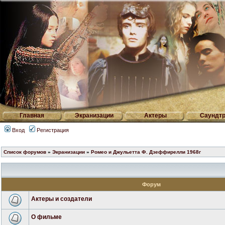
Главная
Экранизации
Актеры
Саундтр
Вход
Регистрация
Список форумов
»
Экранизации
»
Ромео и Джульетта Ф. Дзеффирелли 1968г
Форум
Актеры и создатели
О фильме