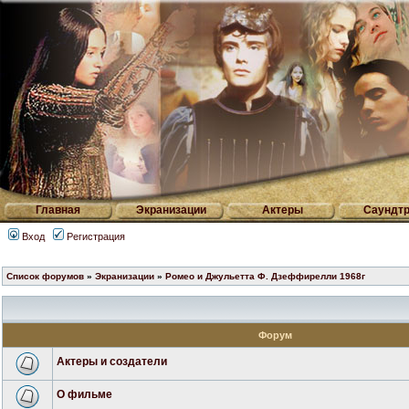
Главная
Экранизации
Актеры
Саундтр
Вход
Регистрация
Список форумов
»
Экранизации
»
Ромео и Джульетта Ф. Дзеффирелли 1968г
Форум
Актеры и создатели
О фильме