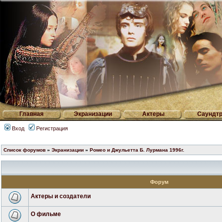
Главная
Экранизации
Актеры
Саундтр
Вход
Регистрация
Список форумов
»
Экранизации
»
Ромео и Джульетта Б. Лурмана 1996г.
Форум
Актеры и создатели
О фильме