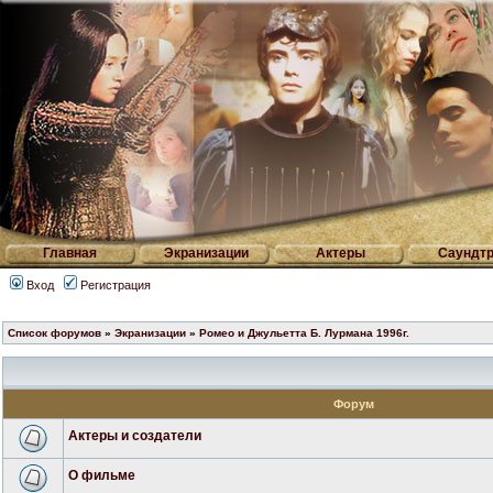
Главная
Экранизации
Актеры
Саундтр
Вход
Регистрация
Список форумов
»
Экранизации
»
Ромео и Джульетта Б. Лурмана 1996г.
Форум
Актеры и создатели
О фильме