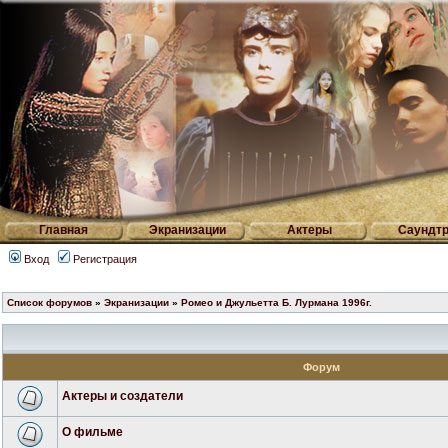
Главная
Экранизации
Актеры
Саундтр
Вход
Регистрация
Список форумов
»
Экранизации
»
Ромео и Джульетта Б. Лурмана 1996г.
Форум
Актеры и создатели
О фильме