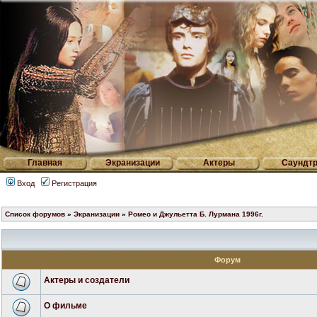
Главная
Экранизации
Актеры
Саундтр
Вход
Регистрация
Список форумов
»
Экранизации
»
Ромео и Джульетта Б. Лурмана 1996г.
Форум
Актеры и создатели
О фильме