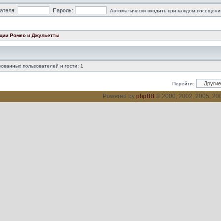
ателя:
Пароль:
Автоматически входить при каждом посещени
ации Ромео и Джульетты
ованных пользователей и гости: 1
Перейти:
Powered by
phpBB
© 2000, 2002, 2005, 2