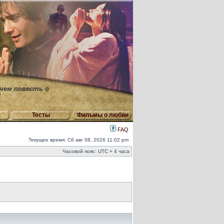
 чем повесть о
"
Тесты
Фильмы о любви
FAQ
Текущее время: Сб авг 08, 2026 11:02 pm
Часовой пояс: UTC + 4 часа