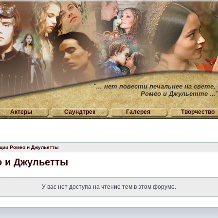
"... нет повести печальнее на свете,
Ромео и Джульетте ...
Актеры
Саундтрек
Галерея
Творчество
ации Ромео и Джульетты
о и Джульетты
У вас нет доступа на чтение тем в этом форуме.