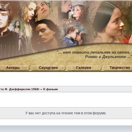
"... нет повести печальнее на свете,
Ромео и Джульетте ...
Актеры
Саундтрек
Галерея
Творчество
тта Ф. Дзеффирелли 1968г
»
О фильме
У вас нет доступа на чтение тем в этом форуме.