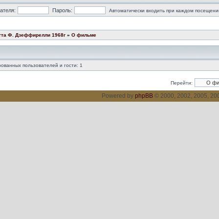
ателя:
Пароль:
Автоматически входить при каждом посещени
тта Ф. Дзеффирелли 1968г
»
О фильме
ованных пользователей и гости: 1
Перейти:
Powered by
phpBB
© 2000, 2002, 2005, 2