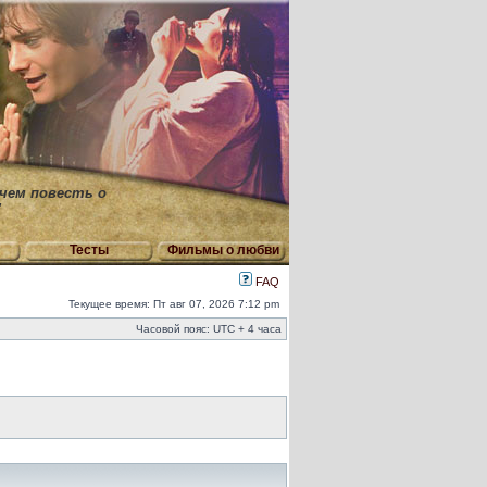
 чем повесть о
"
Тесты
Фильмы о любви
FAQ
Текущее время: Пт авг 07, 2026 7:12 pm
Часовой пояс: UTC + 4 часа