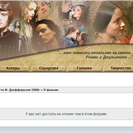
"... нет повести печальнее на свете,
Ромео и Джульетте ...
Актеры
Саундтрек
Галерея
Творчество
тта Ф. Дзеффирелли 1968г
»
О фильме
У вас нет доступа на чтение тем в этом форуме.