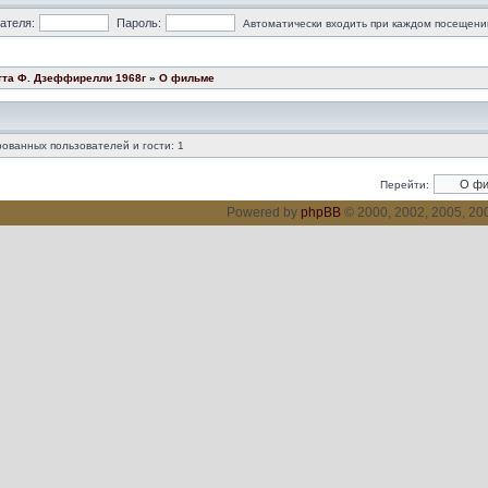
ателя:
Пароль:
Автоматически входить при каждом посещени
тта Ф. Дзеффирелли 1968г
»
О фильме
ованных пользователей и гости: 1
Перейти:
Powered by
phpBB
© 2000, 2002, 2005, 2