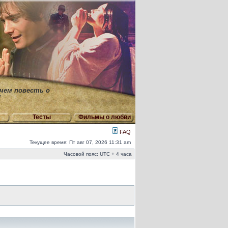
 чем повесть о
"
Тесты
Фильмы о любви
FAQ
Текущее время: Пт авг 07, 2026 11:31 am
Часовой пояс: UTC + 4 часа