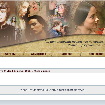
"... нет повести печальнее на свете,
Ромео и Джульетте ...
Актеры
Саундтрек
Галерея
Творчество
тта Ф. Дзеффирелли 1968г
»
Фото и видео
У вас нет доступа на чтение тем в этом форуме.