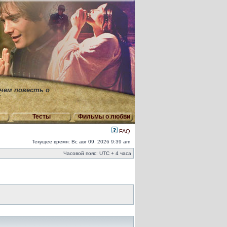
 чем повесть о
"
Тесты
Фильмы о любви
FAQ
Текущее время: Вс авг 09, 2026 9:39 am
Часовой пояс: UTC + 4 часа