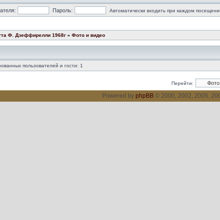
ателя:
Пароль:
Автоматически входить при каждом посещени
тта Ф. Дзеффирелли 1968г
»
Фото и видео
ованных пользователей и гости: 1
Перейти:
Powered by
phpBB
© 2000, 2002, 2005, 2