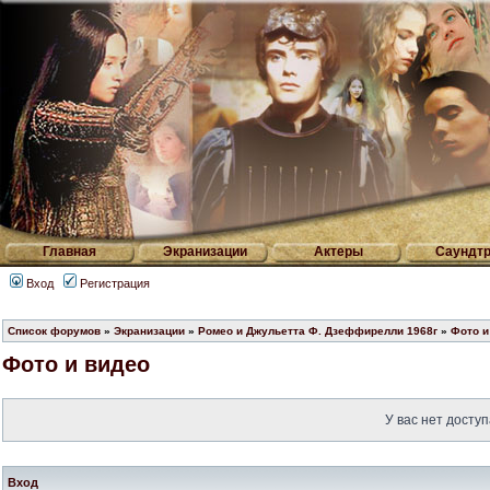
Главная
Экранизации
Актеры
Саундтр
Вход
Регистрация
Список форумов
»
Экранизации
»
Ромео и Джульетта Ф. Дзеффирелли 1968г
»
Фото и
Фото и видео
У вас нет доступ
Вход