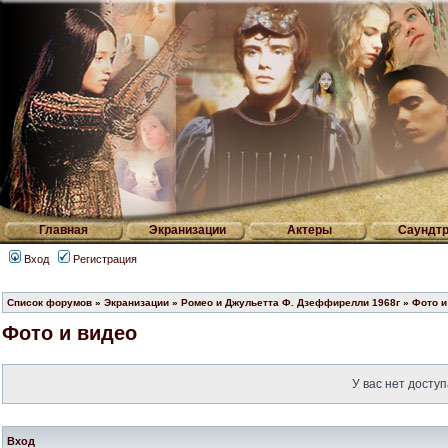
Главная
Экранизации
Актеры
Саундтр
Вход
Регистрация
Список форумов
»
Экранизации
»
Ромео и Джульетта Ф. Дзеффирелли 1968г
»
Фото и
Фото и видео
У вас нет доступ
Вход