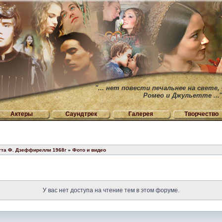
"... нет повести печальнее на свете,
Ромео и Джульетте ...
Актеры
Саундтрек
Галерея
Творчество
тта Ф. Дзеффирелли 1968г
»
Фото и видео
У вас нет доступа на чтение тем в этом форуме.