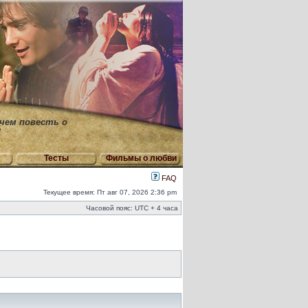
 чем повесть о
"
Тесты
Фильмы о любви
FAQ
Текущее время: Пт авг 07, 2026 2:36 pm
Часовой пояс: UTC + 4 часа