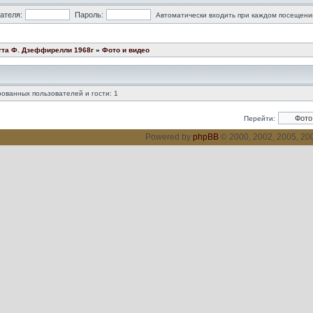
ателя:
Пароль:
Автоматически входить при каждом посещени
тта Ф. Дзеффирелли 1968г
»
Фото и видео
ованных пользователей и гости: 1
Перейти:
Powered by
phpBB
© 2000, 2002, 2005, 2