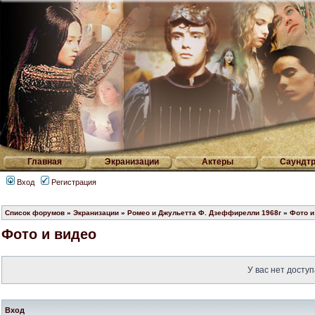
Главная
Экранизации
Актеры
Саундтр
Вход
Регистрация
Список форумов
»
Экранизации
»
Ромео и Джульетта Ф. Дзеффирелли 1968г
»
Фото и
Фото и видео
У вас нет доступ
Вход