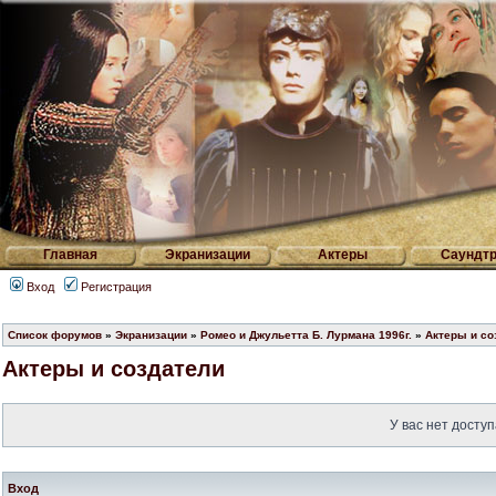
Главная
Экранизации
Актеры
Саундтр
Вход
Регистрация
Список форумов
»
Экранизации
»
Ромео и Джульетта Б. Лурмана 1996г.
»
Актеры и со
Актеры и создатели
У вас нет доступ
Вход