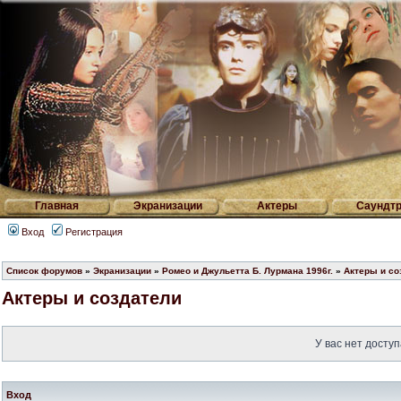
Главная
Экранизации
Актеры
Саундтр
Вход
Регистрация
Список форумов
»
Экранизации
»
Ромео и Джульетта Б. Лурмана 1996г.
»
Актеры и со
Актеры и создатели
У вас нет доступ
Вход