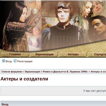
Главная
Экранизации
Актеры
Саундтр
Вход
Регистрация
Список форумов
»
Экранизации
»
Ромео и Джульетта Б. Лурмана 1996г.
»
Актеры и со
Актеры и создатели
У вас нет доступ
Вход