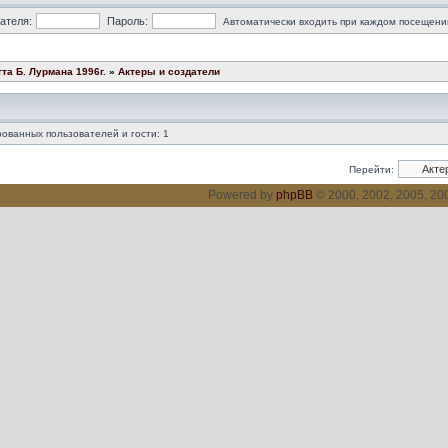
ателя:
Пароль:
Автоматически входить при каждом посещени
та Б. Лурмана 1996г.
»
Актеры и создатели
ованных пользователей и гости: 1
Перейти:
Powered by
phpBB
© 2000, 2002, 2005, 2