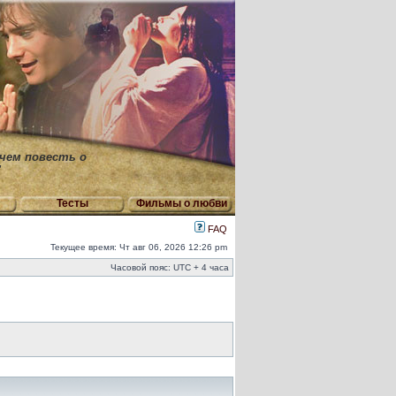
 чем повесть о
"
Тесты
Фильмы о любви
FAQ
Текущее время: Чт авг 06, 2026 12:26 pm
Часовой пояс: UTC + 4 часа