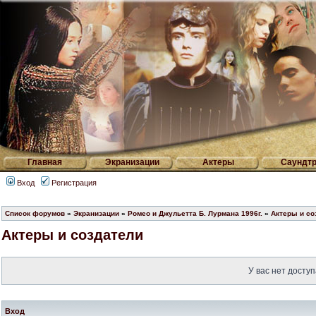
Главная
Экранизации
Актеры
Саундтр
Вход
Регистрация
Список форумов
»
Экранизации
»
Ромео и Джульетта Б. Лурмана 1996г.
»
Актеры и со
Актеры и создатели
У вас нет доступ
Вход