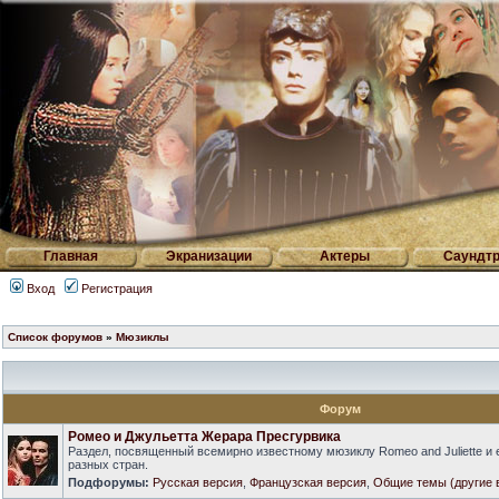
Главная
Экранизации
Актеры
Саундтр
Вход
Регистрация
Список форумов
»
Мюзиклы
Форум
Ромео и Джульетта Жерара Пресгурвика
Раздел, посвященный всемирно известному мюзиклу Romeo and Juliette и
разных стран.
Подфорумы:
Русская версия
,
Французская версия
,
Общие темы (другие 