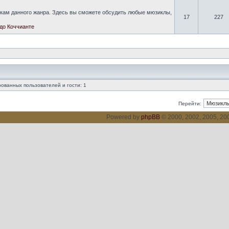
кам данного жанра. Здесь вы сможете обсудить любые мюзиклы,
17
227
до Коччианте
ованных пользователей и гости: 1
Перейти:
Powered by
phpBB
© 2000, 2002, 2005, 2