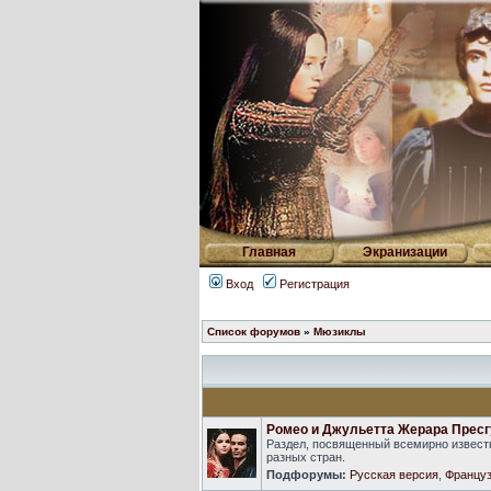
Главная
Экранизации
Вход
Регистрация
Список форумов
»
Мюзиклы
Ромео и Джульетта Жерара Пресг
Раздел, посвященный всемирно известн
разных стран.
Подфорумы:
Русская версия
,
Француз