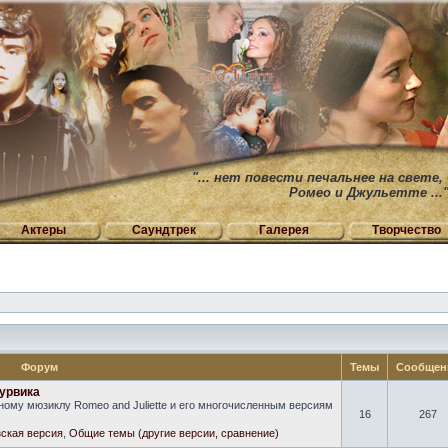
"... нет повести печальнее на свете,
Ромео и Джульетте ...
Актеры
Саундтрек
Галерея
Творчество
Форум
Темы
Сообщен
урвика
ому мюзиклу Romeo and Juliette и его многочисленным версиям
16
267
ская версия
,
Общие темы (другие версии, сравнение)