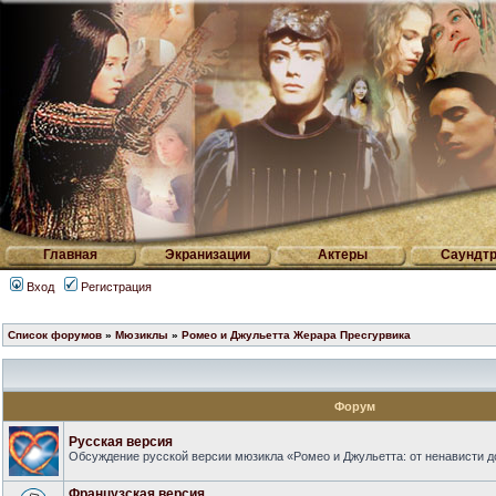
Главная
Экранизации
Актеры
Саундтр
Вход
Регистрация
Список форумов
»
Мюзиклы
»
Ромео и Джульетта Жерара Пресгурвика
Форум
Русская версия
Обсуждение русской версии мюзикла «Ромео и Джульетта: от ненависти д
Французская версия