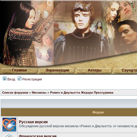
Главная
Экранизации
Актеры
Саундтр
Вход
Регистрация
Список форумов
»
Мюзиклы
»
Ромео и Джульетта Жерара Пресгурвика
Форум
Русская версия
Обсуждение русской версии мюзикла «Ромео и Джульетта: от ненависти д
Французская версия