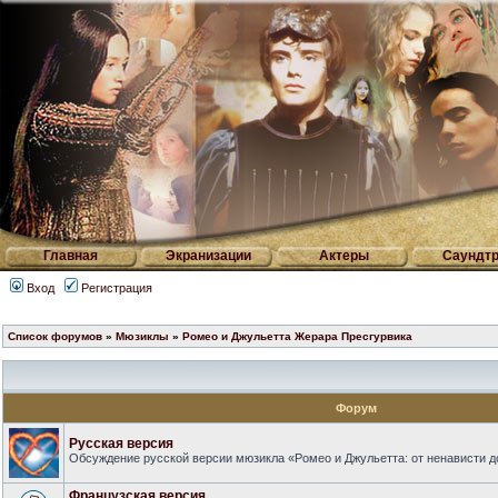
Главная
Экранизации
Актеры
Саундтр
Вход
Регистрация
Список форумов
»
Мюзиклы
»
Ромео и Джульетта Жерара Пресгурвика
Форум
Русская версия
Обсуждение русской версии мюзикла «Ромео и Джульетта: от ненависти д
Французская версия