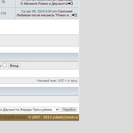
35
О Мюзикле Ромео и Джульетта
Ср авг 06, 2014 6:00 pm
Светония
170
Любимая песня мюзикла "Ромео и...
и
Часовой пояс: UTC + 4 часа
007 phpBB Group
© 2007 - 2013 yulia6@mail.ru