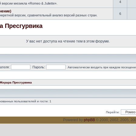
4
версии мюзикла «Romeo & Juliette».
нение)
6
кретной версии, сравнительный анализ версий разных стран.
а Пресгурвика
У вас нет доступа на чтение тем в этом форуме.
ателя:
Пароль:
Автоматически входить при каждом посещени
 Жерара Пресгурвика
ованных пользователей и гости: 1
Перейти:
Powered by
phpBB
© 2000, 2002, 2005, 2