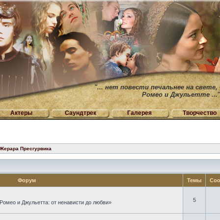
"... нет повести печальнее на свете,
Ромео и Джульетте ...
Актеры
Саундтрек
Галерея
Творчество
 Жерара Пресгурвика
Форум
Темы
Соо
5
Ромео и Джульетта: от ненависти до любви»