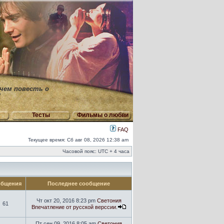
 чем повесть о
"
Тесты
Фильмы о любви
FAQ
Текущее время: Сб авг 08, 2026 12:38 am
Часовой пояс: UTC + 4 часа
бщения
Последнее сообщение
Чт окт 20, 2016 8:23 pm
Светония
61
Впечатление от русской верссии.
Пт сен 09, 2016 8:05 am
Светония