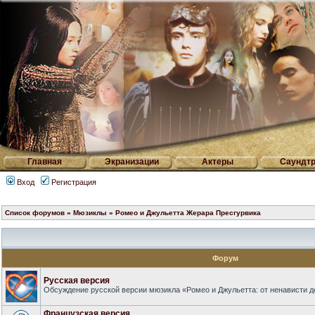
Главная
Экранизации
Актеры
Саундтр
Вход
Регистрация
Список форумов
»
Мюзиклы
»
Ромео и Джульетта Жерара Пресгурвика
Форум
Русская версия
Обсуждение русской версии мюзикла «Ромео и Джульетта: от ненависти д
Французская версия