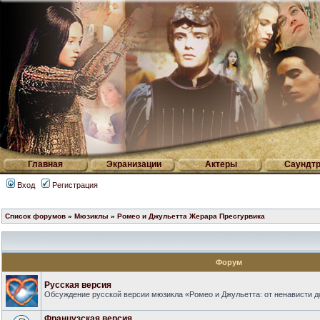
Главная
Экранизации
Актеры
Саундтр
Вход
Регистрация
Список форумов
»
Мюзиклы
»
Ромео и Джульетта Жерара Пресгурвика
Форум
Русская версия
Обсуждение русской версии мюзикла «Ромео и Джульетта: от ненависти д
Французская версия