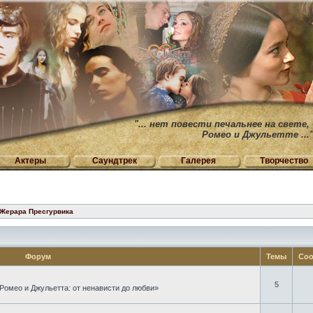
"... нет повести печальнее на свете,
Ромео и Джульетте ...
Актеры
Саундтрек
Галерея
Творчество
 Жерара Пресгурвика
Форум
Темы
Соо
5
Ромео и Джульетта: от ненависти до любви»