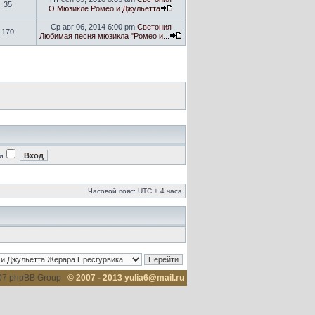
35
О Мюзикле Ромео и Джульетта
Ср авг 06, 2014 6:00 pm
Светония
170
Любимая песня мюзикла "Ромео и...
и
Часовой пояс: UTC + 4 часа
007 phpBB Group
© 2007 - 2013 yulia6@mail.ru