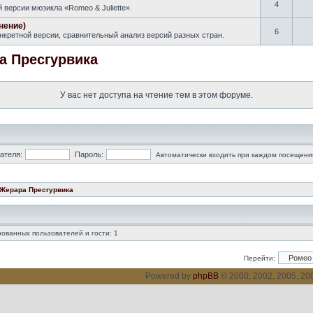
4
версии мюзикла «Romeo & Juliette».
нение)
6
кретной версии, сравнительный анализ версий разных стран.
а Пресгурвика
У вас нет доступа на чтение тем в этом форуме.
ателя:
Пароль:
Автоматически входить при каждом посещени
 Жерара Пресгурвика
ованных пользователей и гости: 1
Перейти:
Powered by
phpBB
© 2000, 2002, 2005, 2