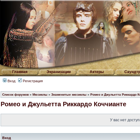
Главная
Экранизации
Актеры
Саундтр
Вход
Регистрация
Список форумов
»
Мюзиклы
»
Знаменитые мюзиклы
»
Ромео и Джульетта Риккардо К
Ромео и Джульетта Риккардо Коччианте
У вас нет доступ
Вход