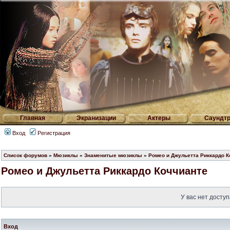
Главная
Экранизации
Актеры
Саундтр
Вход
Регистрация
Список форумов
»
Мюзиклы
»
Знаменитые мюзиклы
»
Ромео и Джульетта Риккардо К
Ромео и Джульетта Риккардо Коччианте
У вас нет доступ
Вход