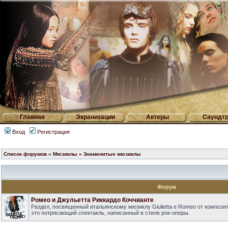
Главная
Экранизации
Актеры
Саундтр
Вход
Регистрация
Список форумов
»
Мюзиклы
»
Знаменитые мюзиклы
Форум
Ромео и Джульетта Риккардо Коччианте
Раздел, посвященный итальянскому мюзиклу Giulietta e Romeo от композит
это потрясающий спектакль, написанный в стиле рок-оперы.