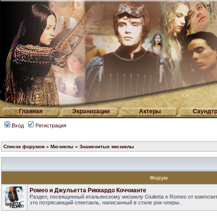
Главная
Экранизации
Актеры
Саундтр
Вход
Регистрация
Список форумов
»
Мюзиклы
»
Знаменитые мюзиклы
Форум
Ромео и Джульетта Риккардо Коччианте
Раздел, посвященный итальянскому мюзиклу Giulietta e Romeo от композит
это потрясающий спектакль, написанный в стиле рок-оперы.