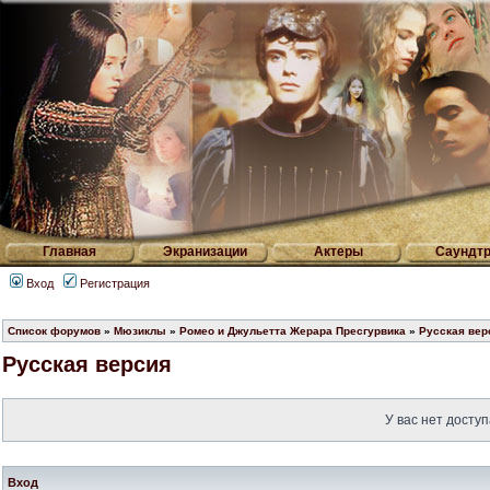
Главная
Экранизации
Актеры
Саундтр
Вход
Регистрация
Список форумов
»
Мюзиклы
»
Ромео и Джульетта Жерара Пресгурвика
»
Русская вер
Русская версия
У вас нет доступ
Вход