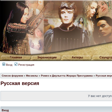
Главная
Экранизации
Актеры
Саундтр
Вход
Регистрация
Список форумов
»
Мюзиклы
»
Ромео и Джульетта Жерара Пресгурвика
»
Русская вер
Русская версия
У вас нет доступ
Вход