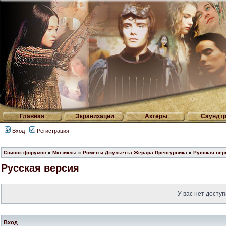
Главная
Экранизации
Актеры
Саундтр
Вход
Регистрация
Список форумов
»
Мюзиклы
»
Ромео и Джульетта Жерара Пресгурвика
»
Русская вер
Русская версия
У вас нет доступ
Вход