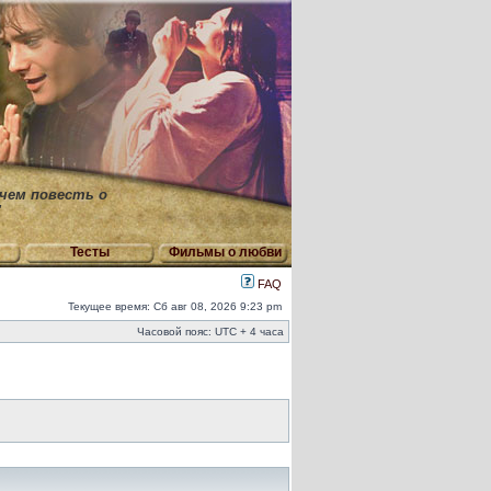
 чем повесть о
"
Тесты
Фильмы о любви
FAQ
Текущее время: Сб авг 08, 2026 9:23 pm
Часовой пояс: UTC + 4 часа