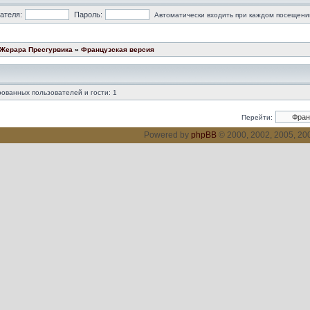
ателя:
Пароль:
Автоматически входить при каждом посещени
 Жерара Пресгурвика
»
Французская версия
ованных пользователей и гости: 1
Перейти:
Powered by
phpBB
© 2000, 2002, 2005, 2