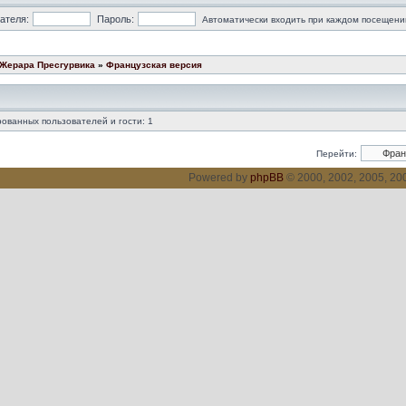
ателя:
Пароль:
Автоматически входить при каждом посещени
 Жерара Пресгурвика
»
Французская версия
ованных пользователей и гости: 1
Перейти:
Powered by
phpBB
© 2000, 2002, 2005, 2