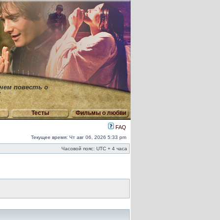
 чем повесть о
"
Тесты
Фильмы о любви
FAQ
Текущее время: Чт авг 06, 2026 5:33 pm
Часовой пояс: UTC + 4 часа