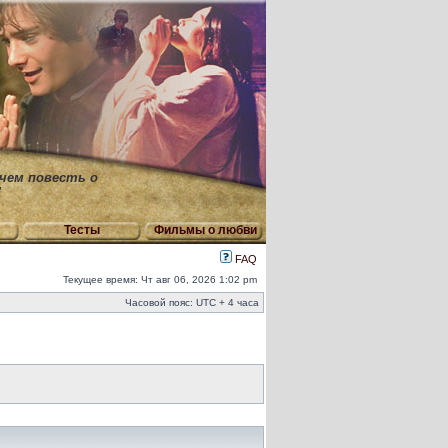
 чем повесть о
"
Тесты
Фильмы о любви
FAQ
Текущее время: Чт авг 06, 2026 1:02 pm
Часовой пояс: UTC + 4 часа