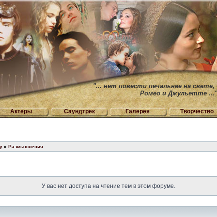
"... нет повести печальнее на свете,
Ромео и Джульетте ...
Актеры
Саундтрек
Галерея
Творчество
у
»
Размышления
У вас нет доступа на чтение тем в этом форуме.