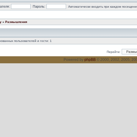
ателя:
Пароль:
Автоматически входить при каждом посещени
у
»
Размышления
ованных пользователей и гости: 1
Перейти:
Powered by
phpBB
© 2000, 2002, 2005, 2