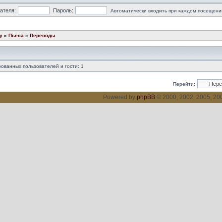
ателя:
Пароль:
Автоматически входить при каждом посещени
у
»
Пьеса
»
Переводы
ованных пользователей и гости: 1
Перейти:
Powered by
phpBB
© 2000, 2002, 2005, 2