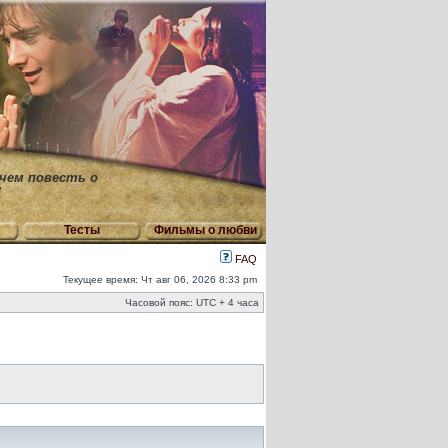
 чем повесть о
"
Тесты
Фильмы о любви
FAQ
Текущее время: Чт авг 06, 2026 8:33 pm
Часовой пояс: UTC + 4 часа