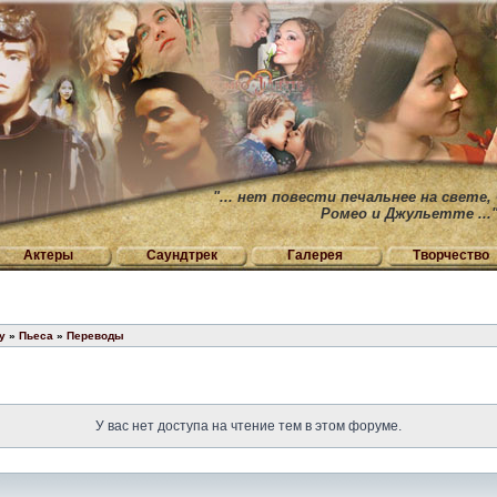
"... нет повести печальнее на свете,
Ромео и Джульетте ...
Актеры
Саундтрек
Галерея
Творчество
у
»
Пьеса
»
Переводы
У вас нет доступа на чтение тем в этом форуме.